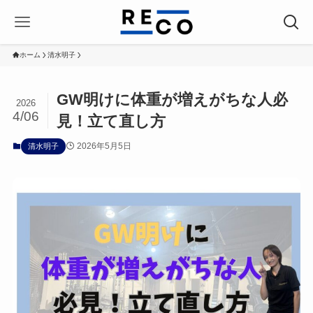
ホーム
清水明子
GW明けに体重が増えがちな人必
2026
4/06
見！立て直し方
2026年5月5日
清水明子