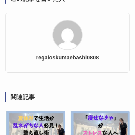
regaloskumaebashi0808
関連記事