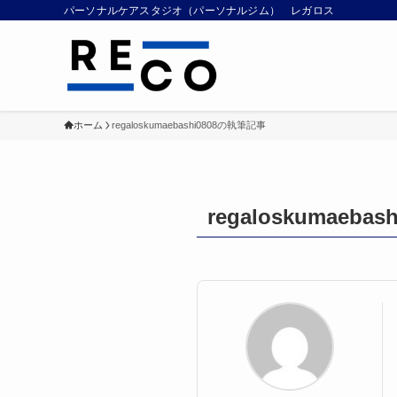
パーソナルケアスタジオ（パーソナルジム） レガロス
ホーム
regaloskumaebashi0808の執筆記事
regaloskumaebash