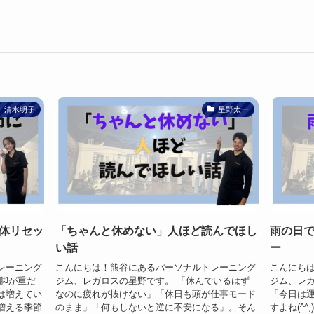
清水明子
星野太一
体リセッ
「ちゃんと休めない」人ほど読んでほし
雨の日
い話
ー
レーニング
こんにちは！熊谷にあるパーソナルトレーニング
こんにち
、脚が重だ
ジム、レガロスの星野です。 「休んでいるはず
ジム、レガ
は増えてい
なのに疲れが抜けない」「休日も頭が仕事モード
「今日は
増える季節
のまま」「何もしないと逆に不安になる」。そん
すよね(^