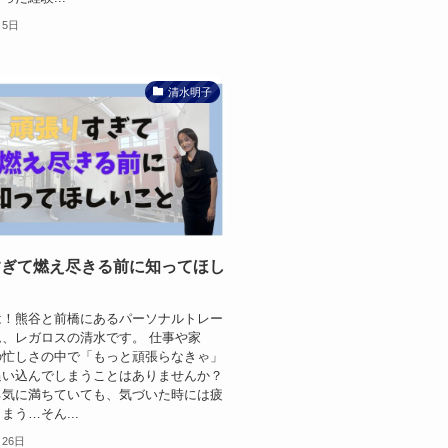
月5日
清水明子
すぎて燃え尽きる前に知ってほし
は！熊谷と前橋にあるパーソナルトレー
、レガロスの清水です。 仕事や家
の忙しさの中で「もっと頑張らなきゃ」
追い込んでしまうことはありませんか？
る気に満ちていても、気づいた時には疲
まう…そん...
月26日