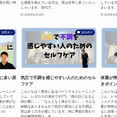
湿度が高い時
な感覚を抱えている方は、実は非常に多くいらっ
している
しゃいます。現代で...
まいます。
2026年6月19日
2026年6
星野太一
清水明子
に多い原
気圧で不調を感じやすい人のためのセル
体重が
フケア
きポイ
レーニング
こんにちは！熊谷にあるパーソナルトレーニング
こんにち
をしていて
ジム、レガロスの清水です(^^) 「雨の日になると
ジム、レガ
離が伸びな
頭が重い…」「なんとなく体がだるい…」そんな
ィメイク
ことはあり
経験はありませんか？気圧の変化による不調は、
重が突然
いの
実は多くの方が感じています。特に季節の変わり
なに頑張
目や梅雨時期は、自...
と不安にな