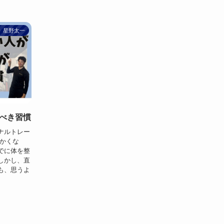
星野太一
べき習慣
ナルトレー
暖かくな
でに体を整
しかし、直
も、思うよ