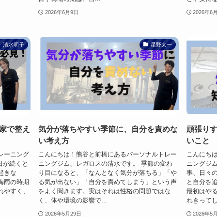
2026年6月9日
2026年6
清水明子
星野太一
家で整え
気分が落ちやすい季節に、自分を責めな
頑張り
い考え方
いこと
レーニング
こんにちは！熊谷と前橋にあるパーソナルトレー
こんにち
の日が続くと
ニングジム、レガロスの清水です。 季節の変わ
ニングジム
起きな
り目になると、「なんとなく気分が落ちる」「や
事、日々
梅雨の時期
る気が出ない」「自分を責めてしまう」という声
と自分を
れやすく、
をよく聞きます。実はそれは性格の問題ではな
最初はや
く、体や環境の影響で...
れきってし
2026年5月29日
2026年5