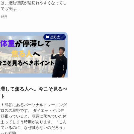
方は、運動習慣が途切れやすくなってし
でも実は...
月16日
星野太一
停滞して焦る人へ。今こそ見るべ
ント
は！熊谷にあるパーソナルトレーニング
ロスの星野です。 ダイエットやボデ
を頑張っていると、順調に落ちていた体
止まってしまう時期があります。「こん
っているのに、なぜ減らないのだろう」
った経験...