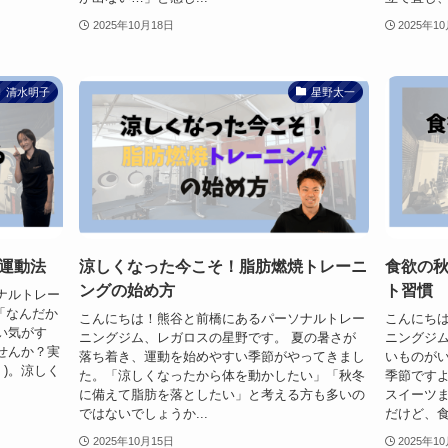
2025年10月18日
2025年1
清水明子
星野太一
運動法
涼しくなった今こそ！脂肪燃焼トレーニ
食欲の秋
ングの始め方
ト習慣
ナルトレー
 「なんだか
こんにちは！熊谷と前橋にあるパーソナルトレー
こんにち
い気がす
ニングジム、レガロスの星野です。 夏の暑さが
ニングジム
せんか？実
落ち着き、運動を始めやすい季節がやってきまし
いものが
・)。涼しく
た。「涼しくなったから体を動かしたい」「秋冬
季節です
に備えて脂肪を落としたい」と考える方も多いの
スイーツ
ではないでしょうか...
だけど、食欲
2025年10月15日
2025年1