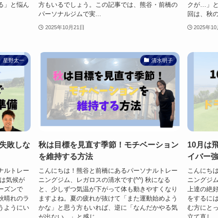
る」と悩ん
方もいるでしょう。この記事では、熊谷・前橋の
クが…」
パーソナルジムで実...
回は、秋の
2025年10月21日
2025年1
星野太一
清水明子
失敗しな
秋は目標を見直す季節！モチベーション
10月は
を維持する方法
イバー
ナルトレー
こんにちは！熊谷と前橋にあるパーソナルトレー
こんにち
秋は気候が
ニングジム、レガロスの清水です(^^) 秋になる
ニングジム
ーズンで
と、少しずつ気温が下がって体も動きやすくなり
上達の絶好
秋晴れのラ
ますよね。夏の疲れが抜けて「また運動始めよう
をするに
うようにい
かな」と思う方もいれば、逆に「なんだかやる気
む方にと
が出ない…」と感じ...
立て直し、