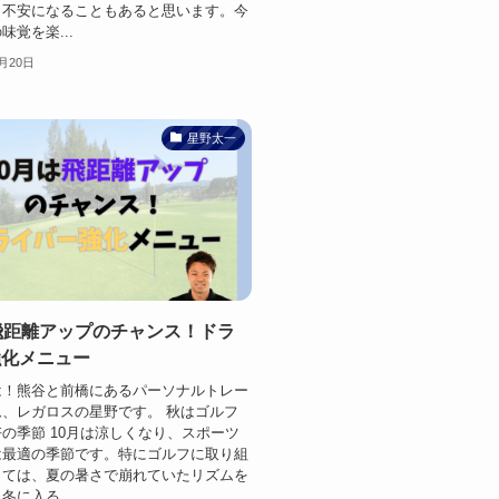
と不安になることもあると思います。今
味覚を楽...
0月20日
星野太一
飛距離アップのチャンス！ドラ
強化メニュー
は！熊谷と前橋にあるパーソナルトレー
、レガロスの星野です。 秋はゴルフ
の季節 10月は涼しくなり、スポーツ
は最適の季節です。特にゴルフに取り組
っては、夏の暑さで崩れていたリズムを
冬に入る...