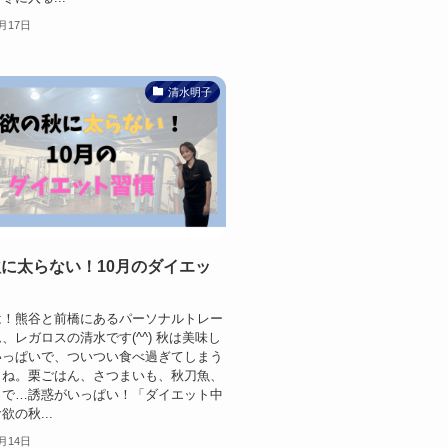
0月17日
清水明子
に太らない！10月のダイエッ
は！熊谷と前橋にあるパーソナルトレー
、レガロスの清水です(^^) 秋は美味し
いっぱいで、ついつい食べ過ぎてしまう
よね。栗ごはん、さつまいも、秋刀魚、
まで…誘惑がいっぱい！「ダイエット中
の秋...
0月14日