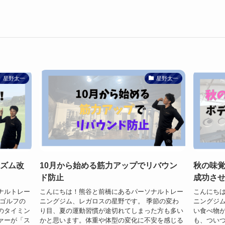
星野太一
星野太一
リズム改
10月から始める筋力アップでリバウン
秋の味
ド防止
成功さ
ナルトレー
こんにちは！熊谷と前橋にあるパーソナルトレー
こんにち
秋ゴルフの
ニングジム、レガロスの星野です。 季節の変わ
ニングジム
のタイミン
り目、夏の運動習慣が途切れてしまった方も多い
い食べ物が
ァーが「ス
かと思います。体重や体型の変化に不安を感じる
も、つい