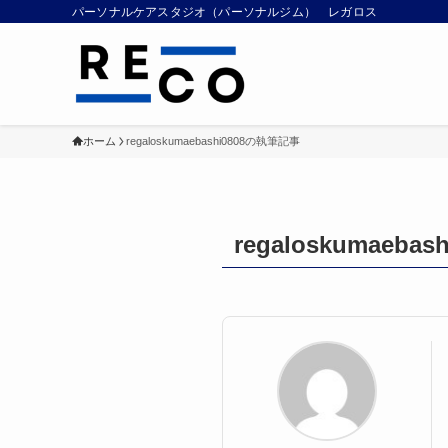
パーソナルケアスタジオ（パーソナルジム） レガロス
ホーム
regaloskumaebashi0808の執筆記事
regaloskumaebash