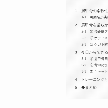
肩甲骨の柔軟
可動域が狭
肩甲骨を柔ら
① 飛距離
② ボディ
③ ケガ予防
今日からでき
① 肩甲骨回
② 背中の
③ キャッ
トレーニングと
◆まとめ