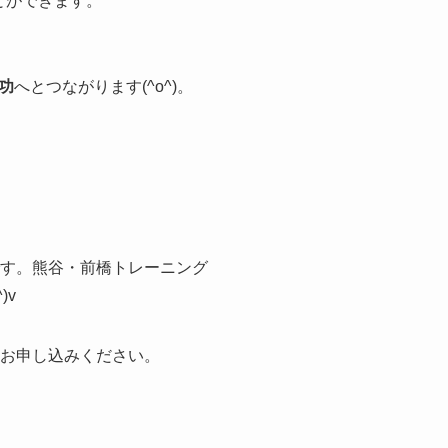
とができます。
功
へとつながります(^o^)。
す。熊谷・前橋トレーニング
)v
軽にお申し込みください。