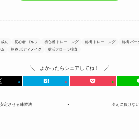
 成功
初心者 ゴルフ
初心者 トレーニング
前橋 トレーニング
前橋 パー
ジム
熊谷 ボディメイク
腸活フローラ検査
よかったらシェアしてね！
を安定させる練習法
冷えに負けな