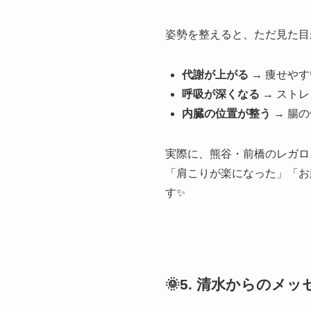
姿勢を整えると、ただ見た目
代謝が上がる
→ 痩せや
呼吸が深くなる
→ スト
内臓の位置が整う
→ 腸
実際に、熊谷・前橋のレガロ
「肩こりが楽になった」「お
す✨
🌞5. 清水からのメッ